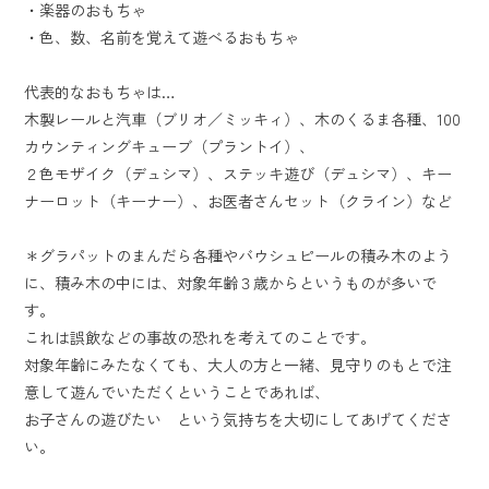
・楽器のおもちゃ
・色、数、名前を覚えて遊べるおもちゃ
代表的なおもちゃは…
木製レールと汽車（ブリオ／ミッキィ）、木のくるま各種、100
カウンティングキューブ（プラントイ）、
２色モザイク（デュシマ）、ステッキ遊び（デュシマ）、キー
ナーロット（キーナー）、
お医者さんセット（クライン）など
＊グラパットのまんだら各種やバウシュピールの積み木のよう
に、積み木の中には、対象年齢３歳からというものが多いで
す。
これは誤飲などの事故の恐れを考えてのことです。
対象年齢にみたなくても、大人の方と一緒、見守りのもとで注
意して遊んでいただくということであれば、
お子さんの遊びたい という気持ちを大切にしてあげてくださ
い。