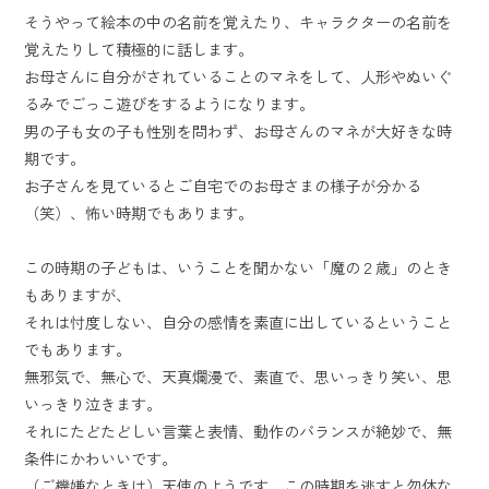
そうやって絵本の中の名前を覚えたり、キャラクターの名前を
覚えたりして積極的に話します。
お母さんに自分がされていることのマネをして、人形やぬいぐ
るみでごっこ遊びをするようになります。
男の子も女の子も性別を問わず、お母さんのマネが大好きな時
期です。
お子さんを見ているとご自宅でのお母さまの様子が分かる
（笑）、怖い時期でもあります。
この時期の子どもは、いうことを聞かない「魔の２歳」のとき
もありますが、
それは忖度しない、自分の感情を素直に出しているということ
でもあります。
無邪気で、無心で、天真爛漫で、素直で、思いっきり笑い、思
いっきり泣きます。
それにたどたどしい言葉と表情、動作のバランスが絶妙で、無
条件にかわいいです。
（ご機嫌なときは）天使のようです。この時期を逃すと勿体な